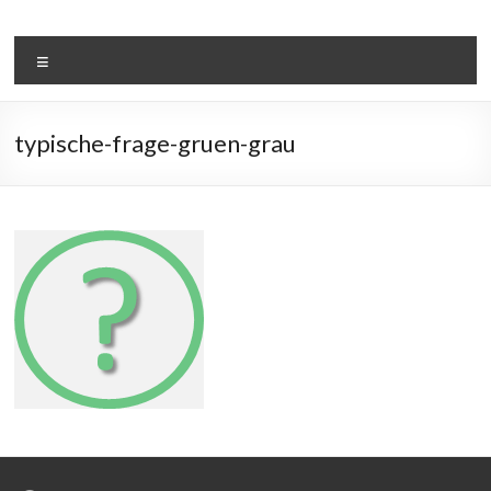
Zum
Inhalt
Duales-Studium-
springen
Menü
Wirtschaftsinformatik.de
typische-frage-gruen-grau