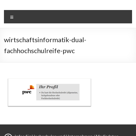
Zum
Inhalt
Duales-Studium-
springen
Menü
Wirtschaftsinformatik.de
wirtschaftsinformatik-dual-
fachhochschulreife-pwc