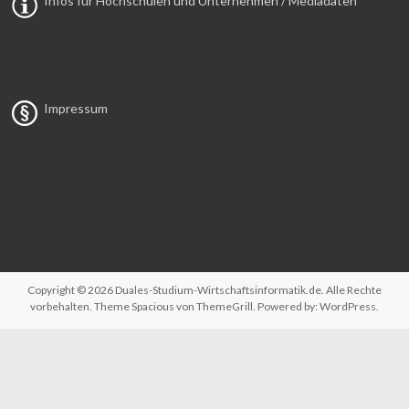
Infos für Hochschulen und Unternehmen / Mediadaten
Impressum
Copyright © 2026
Duales-Studium-Wirtschaftsinformatik.de
. Alle Rechte
vorbehalten. Theme
Spacious
von ThemeGrill. Powered by:
WordPress
.