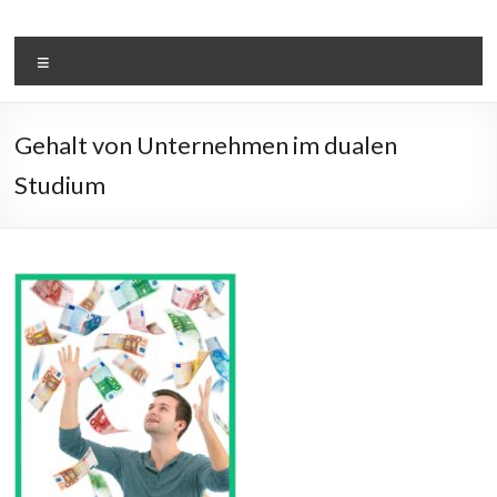
Zum
Inhalt
Duales-Studium-
springen
Menü
Wirtschaftsinformatik.de
Gehalt von Unternehmen im dualen
Studium